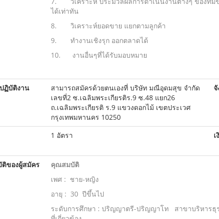
7. วิเคราะห์ ประมวลผลการดำเนินงานต่างๆ ของทีม
ได้เท่าทัน
8. วิเคราะห์ยอดขาย แยกตามลูกค้า
9. ทำงานเชิงรุก ออกตลาดได้
10. งานอื่นๆที่ได้รับมอบหมาย
ปฏิบัติงาน
สามารถสมัครด้วยตนเองที่ บริษัท มณีอุดมสุข จำกัด
จ
เลขที่2 ซ.เฉลิมพระเกียรติร.9 ซ.48 แยก26
ถ.เฉลิมพระเกียรติ ร.9 แขวงดอกไม้ เขตประเวศ
กรุงเทพมหานคร 10250
1 อัตรา
เ
ติของผู้สมัคร
คุณสมบัติ
เพศ : ชาย-หญิง
อายุ : 30 ปีขึ้นไป
ระดับการศึกษา : ปริญญาตรี-ปริญญาโท สาขาบริหารธุรก
ที่เกี่ยวข้อง