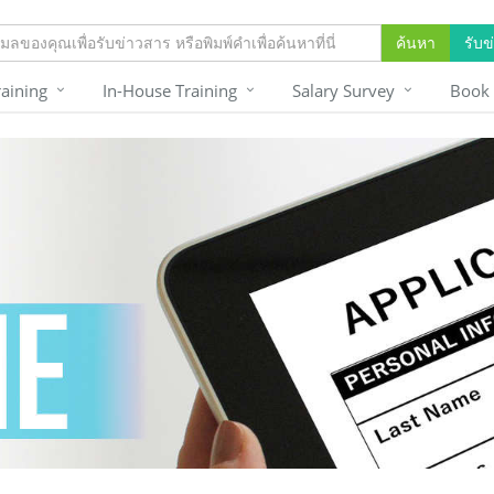
ค้นหา
รับข
raining
In-House Training
Salary Survey
Book