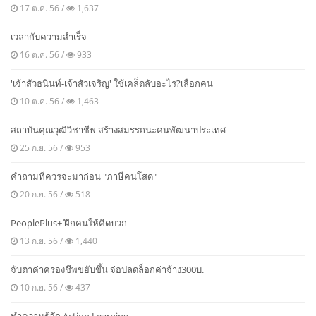
17 ต.ค. 56 /
1,637
เวลากับความสำเร็จ
16 ต.ค. 56 /
933
'เจ้าสัวธนินท์-เจ้าสัวเจริญ' ใช้เคล็ดลับอะไร?เลือกคน
10 ต.ค. 56 /
1,463
สถาบันคุณวุฒิวิชาชีพ สร้างสมรรถนะคนพัฒนาประเทศ
25 ก.ย. 56 /
953
คำถามที่ควรจะมาก่อน "ภาษีคนโสด"
20 ก.ย. 56 /
518
PeoplePlus+ ฝึกคนให้คิดบวก
13 ก.ย. 56 /
1,440
จับตาค่าครองชีพขยับขึ้น จ่อปลดล็อกค่าจ้าง300บ.
10 ก.ย. 56 /
437