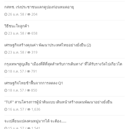
กสทช. เร่งประชาชนแลกคูปองก่อนหมดอายุ
26 ม.ค. 58 /
204
วิธีชนะใจลูกค้า
23 ม.ค. 58 /
658
เศรษฐกิจสร้างคุณค่า พัฒนาประเทศไทยอย่างยั่งยืน (2)
23 ม.ค. 58 /
319
กรุงเทพฯสูญเสีย “เมืองที่ดีที่สุดสำหรับการเดินทาง” ที่ได้รับรางวัลไปเกียวโต
18 ก.ค. 57 /
791
เศรษฐกิจไทยช้าฟื้นจากการลดลง Q1
18 ก.ค. 57 /
850
"TUF" สานโครงการผู้นำต้นแบบ เดินหน้าสร้างแผนพัฒนาอย่างยั่งยืน
16 ม.ค. 57 /
1,636
จะเปลี่ยนแปลงคนหมู่มากได้ จะต้อง......
15 ม.ค. 57 /
1,541