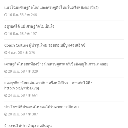
แนวโน้มเศรษฐกิจโลกและเศรษฐกิจไทยในครึ่งหลังของปี (2)
16 มิ.ย. 58 /
246
อยู่รอดได้ แม้เศรษฐกิจไม่เป็นใจ
16 มิ.ย. 58 /
197
Coach Culture ผู้นำรุ่นใหม่ รอยต่อเบบี้บูม-เจนเอ็กซ์
4 พ.ค. 58 /
576
เศรษฐกิจไทยตกท้องช้าง นักเศรษฐศาสตร์เชื่อยังอยู่ในภาวะถดถอย
29 เม.ย. 58 /
329
ส่องธุรกิจ "โดดเด่น-ดาวดับ" ครึ่งหลังปี58.... อ่านต่อได้ที่ :
http://bit.ly/1baX7pJ
24 เม.ย. 58 /
661
ประโยชน์ที่ประเทศไทยจะได้รับจากการเปิด AEC
20 เม.ย. 58 /
387
จ้างงานไม่ประจำพุ่ง-ลดต้นทุน