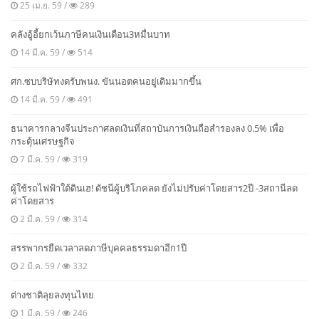
25 เม.ย. 59 /
289
คลังอู้อี้ยกเว้นภาษีคนเงินเดือน3หมื่นบาท
14 มี.ค. 59 /
514
ศก.ซบบริษัทงดรับพนง. ขันนอตคนอยู่เดิมมากขึ้น
14 มี.ค. 59 /
491
ธนาคารกลางจีนประกาศลดเงินที่สถาบันการเงินถือสำรองลง 0.5% เพื่อ
กระตุ้นเศรษฐกิจ
7 มี.ค. 59 /
319
ผู้ใช้รถไฟฟ้าใต้ดินเฮ! ดัชนีผู้บริโภคลด ยังไม่ปรับค่าโดยสาร2ปี -3สถานีลด
ค่าโดยสาร
2 มี.ค. 59 /
314
สรรพากรยืดเวลาลดภาษีบุคคลธรรมดาอีก1ปี
2 มี.ค. 59 /
332
ต่างชาติลุยลงทุนไทย
1 มี.ค. 59 /
246