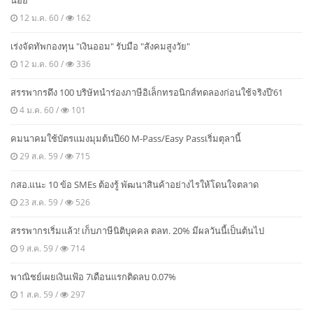
น้อย
12 ม.ค. 60 /
162
เร่งจัดทัพกองทุน "เงินออม" รับมือ "สังคมสูงวัย"
12 ม.ค. 60 /
336
สรรพากรดึง 100 บริษัทนำร่องภาษีอิเล็กทรอนิกส์ทดลองก่อนใช้จริงปี’61
4 ม.ค. 60 /
101
คมนาคมใช้บัตรแมงมุมต้นปี60 M-Pass/Easy Passเริ่มตุลานี้
29 ส.ค. 59 /
715
กสอ.แนะ 10 ข้อ SMEs ต้องรู้ พัฒนาสินค้าอย่างไรให้โดนใจตลาด
23 ส.ค. 59 /
526
สรรพากรเริ่มแล้ว! เก็บภาษีนิติบุคคล ตลท. 20% มีผลวันนี้เป็นต้นไป
9 ส.ค. 59 /
714
พาณิชย์เผยเงินเฟ้อ 7เดือนแรกติดลบ 0.07%
1 ส.ค. 59 /
297