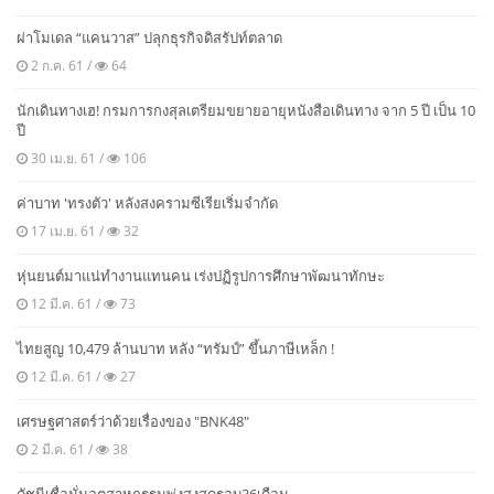
ผ่าโมเดล “แคนวาส” ปลุกธุรกิจดิสรัปท์ตลาด
2 ก.ค. 61 /
64
นักเดินทางเฮ! กรมการกงสุลเตรียมขยายอายุหนังสือเดินทาง จาก 5 ปี เป็น 10
ปี
30 เม.ย. 61 /
106
ค่าบาท 'ทรงตัว' หลังสงครามซีเรียเริ่มจำกัด
17 เม.ย. 61 /
32
หุ่นยนต์มาแน่ทำงานแทนคน เร่งปฏิรูปการศึกษาพัฒนาทักษะ
12 มี.ค. 61 /
73
ไทยสูญ 10,479 ล้านบาท หลัง “ทรัมป์” ขึ้นภาษีเหล็ก !
12 มี.ค. 61 /
27
เศรษฐศาสตร์ว่าด้วยเรื่องของ "BNK48"
2 มี.ค. 61 /
38