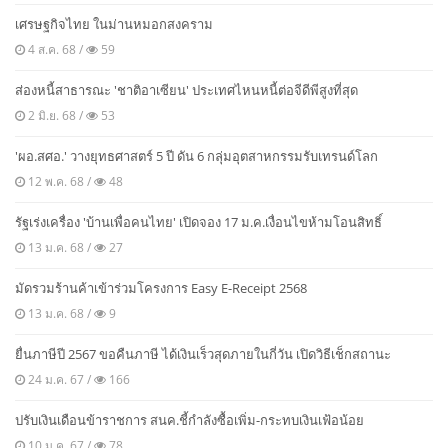
เศรษฐกิจไทย ในม่านหมอกสงคราม
4 ส.ค. 68 /
59
ส่องหนี้สาธารณะ 'ชาติอาเซียน' ประเทศไหนหนี้ต่อจีดีพีสูงที่สุด
2 มิ.ย. 68 /
53
'ผอ.สศอ.' วางยุทธศาสตร์ 5 ปี ดัน 6 กลุ่มอุตสาหกรรมรับเทรนด์โลก
12 พ.ค. 68 /
48
รัฐเร่งเครื่อง 'บ้านเพื่อคนไทย' เปิดจอง 17 ม.ค.เงื่อนไขห้ามโอนสิทธิ์
13 ม.ค. 68 /
27
มัดรวมร้านค้าเข้าร่วมโครงการ Easy E-Receipt 2568
13 ม.ค. 68 /
9
ยื่นภาษีปี 2567 ขอคืนภาษี ได้เงินเร็วสุดภายในกี่วัน เปิดวิธีเช็กสถานะ
24 ม.ค. 67 /
166
ปรับเงินเดือนข้าราชการ สนค.ชี้กำลังซื้อเพิ่ม-กระทบเงินเฟ้อน้อย
10 ม.ค. 67 /
78