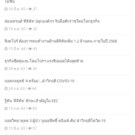
ไม่ฟื้น
16 มี.ค. 65 /
27
ส่องเทรนด์ ‘ดิจิทัล’ ปลุกองค์กร รับมือศักราชใหม่โลกธุรกิจ
10 ม.ค. 65 /
32
สิงคโปร์ ต้องการคนทำงานด้านดิจิทัลเพิ่ม 1.2 ล้านคน ภายในปี 2568
15 มี.ค. 64 /
43
ธุรกิจฮึดทุ่มงบ-โหมโปรฯ แรงชิงยอดโค้งสุดท้าย
24 พ.ย. 63 /
34
ถอดกลยุทธ์ ‘4 พร้อม’…ฝ่าวิกฤติ COVID-19
24 ก.ย. 63 /
64
รู้ทัน 'ดิจิทัล' ทักษะสำคัญใน EEC
13 ก.ค. 63 /
63
ถอดวิทยายุทธ 3 ผู้นำ ‘บุณยสิทธิ์-ธนินท์-ตัน’ ฝ่าวิกฤติโควิด-19
15 มิ.ย. 63 /
57