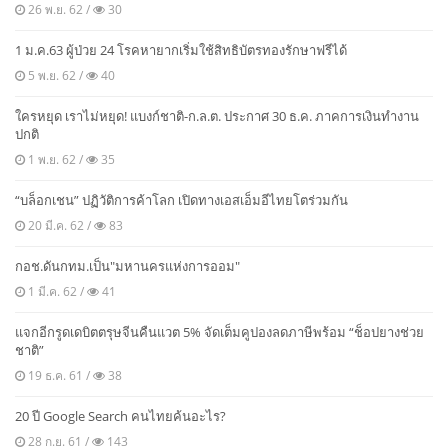
26 พ.ย. 62 /
30
1 ม.ค.63 ผู้ป่วย 24 โรคหายากเริ่มใช้สิทธิบัตรทองรักษาฟรีได้
5 พ.ย. 62 /
40
ใครหยุด เราไม่หยุด! แบงก์ชาติ-ก.ล.ต. ประกาศ 30 ธ.ค. ภาคการเงินทำงาน
ปกติ
1 พ.ย. 62 /
35
“บล็อกเชน” ปฏิวัติการค้าโลก เปิดทางเอสเอ็มอีไทยโตร่วมกัน
20 มี.ค. 62 /
83
กอช.ดันกทม.เป็น"มหานครแห่งการออม"
1 มี.ค. 62 /
41
แจกอีกรูดเดบิตตรุษจีนคืนแวต 5% จัดเต็มคูปองลดภาษีพร้อม “ช็อปยางช่วย
ชาติ”
19 ธ.ค. 61 /
38
20 ปี Google Search คนไทยค้นอะไร?
28 ก.ย. 61 /
143