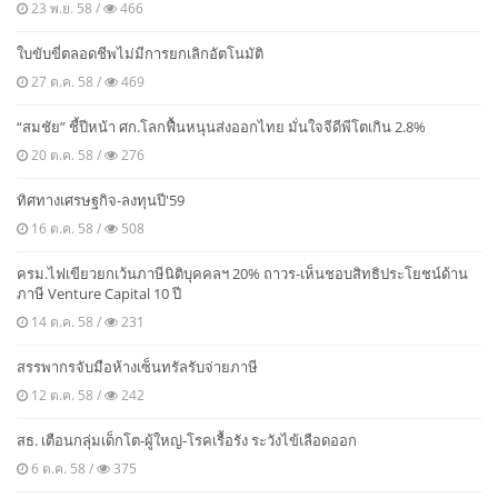
23 พ.ย. 58 /
466
ใบขับขี่ตลอดชีพไม่มีการยกเลิกอัตโนมัติ
27 ต.ค. 58 /
469
“สมชัย” ชี้ปีหน้า ศก.โลกฟื้นหนุนส่งออกไทย มั่นใจจีดีพีโตเกิน 2.8%
20 ต.ค. 58 /
276
ทิศทางเศรษฐกิจ-ลงทุนปี′59
16 ต.ค. 58 /
508
ครม.ไฟเขียวยกเว้นภาษีนิติบุคคลฯ 20% ถาวร-เห็นชอบสิทธิประโยชน์ด้าน
ภาษี Venture Capital 10 ปี
14 ต.ค. 58 /
231
สรรพากรจับมือห้างเซ็นทรัลรับจ่ายภาษี
12 ต.ค. 58 /
242
สธ. เตือนกลุ่มเด็กโต-ผู้ใหญ่-โรคเรื้อรัง ระวังไข้เลือดออก
6 ต.ค. 58 /
375