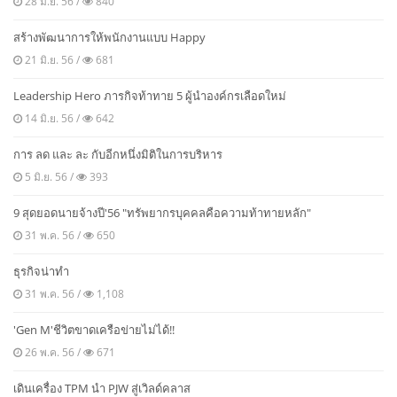
28 มิ.ย. 56 /
840
สร้างพัฒนาการให้พนักงานแบบ Happy
21 มิ.ย. 56 /
681
Leadership Hero ภารกิจท้าทาย 5 ผู้นำองค์กรเลือดใหม่
14 มิ.ย. 56 /
642
การ ลด และ ละ กับอีกหนึ่งมิติในการบริหาร
5 มิ.ย. 56 /
393
9 สุดยอดนายจ้างปี′56 "ทรัพยากรบุคคลคือความท้าทายหลัก"
31 พ.ค. 56 /
650
ธุรกิจน่าทำ
31 พ.ค. 56 /
1,108
'Gen M'ชีวิตขาดเครือข่ายไม่ได้!!
26 พ.ค. 56 /
671
เดินเครื่อง TPM นำ PJW สู่เวิลด์คลาส