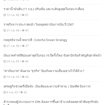
ราคาน้ำมันดิบ (11 ก.ย.) ปรับเพิ่ม แตะระดับสูงสุดในรอบ 9 เดือน
12 ก.ย. 66 /
65
ราชกิจจาฯ ประกาศแล้ว วันหยุดสถาบันการเงิน ปี 2567
21 ก.ค. 66 /
85
กลยุทธ์น่านน้ำหลากสี : Colorful Ocean Strategy
21 ก.ค. 66 /
27
เงินบาททำสถิติอ่อนค่าสุดในรอบ 16 ปีครั้งใหม่ จับตาปัจจัยสำคัญสัปดาห์หน้า
24 ก.ย. 65 /
46
“ค่าเงินบาท” ผันผวน “ธุรกิจ” ป้องกันความเสี่ยงอย่างไรได้บ้าง ?
14 ก.ค. 65 /
44
เศรษฐกิจช่วงครึ่งปีหลัง : เงินเฟ้อและความท้าทาย | บัณฑิต นิจถาวร
4 ก.ค. 65 /
42
สำรวจพบผู้ประกอบการ 33% ลังเลการขึ้นค่าจ้าง หลังเดลตาทำพิษธุรกิจยัง