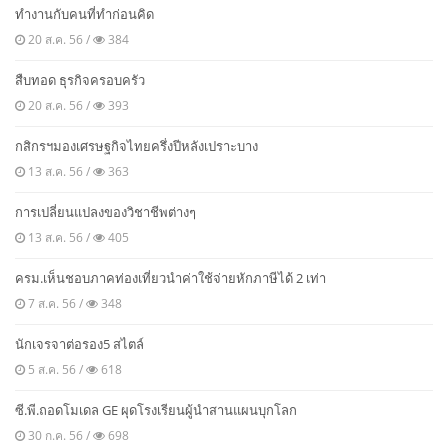
ทำงานกับคนที่ทำก่อนคิด
20 ส.ค. 56 /
384
สืบทอด ธุรกิจครอบครัว
20 ส.ค. 56 /
393
กสิกรฯมองเศรษฐกิจไทยครึ่งปีหลังเปราะบาง
13 ส.ค. 56 /
363
การเปลี่ยนแปลงของวิชาชีพต่างๆ
13 ส.ค. 56 /
405
ครม.เห็นชอบภาคท่องเที่ยวนำค่าใช้จ่ายหักภาษีได้ 2 เท่า
7 ส.ค. 56 /
348
นักเจรจาต่อรอง5 สไตล์
5 ส.ค. 56 /
618
ซี.พี.ถอดโมเดล GE ผุดโรงเรียนผู้นำสานแผนบุกโลก
30 ก.ค. 56 /
698