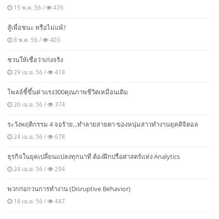
15 พ.ค. 56 /
476
สู้เพื่อชนะ หรือไม่แพ้?
8 พ.ค. 56 /
403
ชวนให้เชื่อว่าเก่งจริง
29 เม.ย. 56 /
418
โพลล์ชี้ขึ้นค่าแรง300คุณภาพชีวิตเหมือนเดิม
26 เม.ย. 56 /
374
ระวังพฤติกรรม 4 จอร้าย...ทำลายสายตา ของหนุ่มสาวทำงานยุคดิจิตอล
24 เม.ย. 56 /
678
ธุรกิจในยุคเปลี่ยนแปลงทุกนาที ต้องฝึกปรือศาสตร์แห่ง Analytics
24 เม.ย. 56 /
294
พวกก่อกวนการทำงาน (Disruptive Behavior)
18 เม.ย. 56 /
447