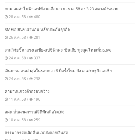
กกพ.ลดค่าไฟฟ้าเอฟทีงวดเดือน ก.ย.-ธ.ค. 58 ลง 3.23 สตางค์/หน่วย
28 ส.ค. 58 /
480
SMEเฮ!สนช.ผ่านกม.หลักประกันธุรกิจ
26 ส.ค. 58 /
281
งานวิจัยชี้ค่าแรงเอเชีย-แปซิฟิกพุ่ง "อินเดีย"สูงสุด ไทยเพิ่ม5.9%
24 ส.ค. 58 /
337
เงินบาทอ่อนค่าสุดในรอบกว่า 6 ปีครั้งใหม่ กังวลเศรษฐกิจเอเชีย
24 ส.ค. 58 /
238
ค่าบาทแกว่งตัวกรอบกว้าง
11 ส.ค. 58 /
196
สศค.หั่นคาดการณ์จีดีพีเหลือโต3%
10 ส.ค. 58 /
259
สรรพากรจ่อเลิกคืนแวตส่งออกเงินสด