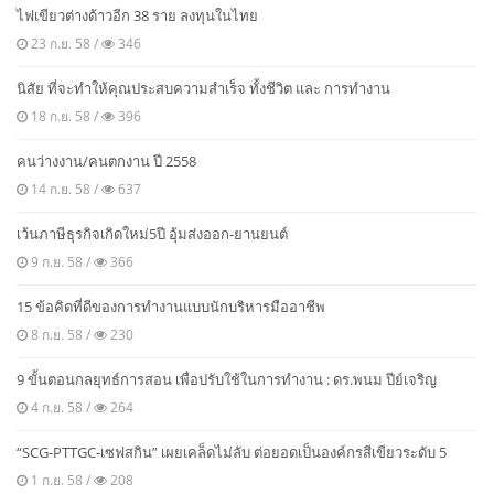
ไฟเขียวต่างด้าวอีก 38 ราย ลงทุนในไทย
23 ก.ย. 58 /
346
นิสัย ที่จะทำให้คุณประสบความสำเร็จ ทั้งชีวิต และ การทำงาน
18 ก.ย. 58 /
396
คนว่างงาน/คนตกงาน ปี 2558
14 ก.ย. 58 /
637
เว้นภาษีธุรกิจเกิดใหม่5ปี อุ้มส่งออก-ยานยนต์
9 ก.ย. 58 /
366
15 ข้อคิดที่ดีของการทำงานแบบนักบริหารมืออาชีพ
8 ก.ย. 58 /
230
9 ขั้นตอนกลยุทธ์การสอน เพื่อปรับใช้ในการทำงาน : ดร.พนม ปีย์เจริญ
4 ก.ย. 58 /
264
“SCG-PTTGC-เซฟสกิน” เผยเคล็ดไม่ลับ ต่อยอดเป็นองค์กรสีเขียวระดับ 5
1 ก.ย. 58 /
208