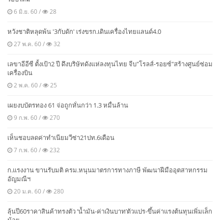
6 มิ.ย. 60 /
28
หวังชาติหลุดพ้น '3กับดัก' เร่งขรก.เดินเครื่องไทยแลนด์4.0
27 พ.ค. 60 /
32
เลขาอีอีซี ตั้งเป้า2 ปี ดึงบริษัทดังแห่ลงทุนไทย จีบ"โรลส์-รอยซ์"สร้างศูนย์ซ่อม
เครื่องบิน
2 พ.ค. 60 /
25
เผยงบบัตรทอง 61 จ่อถูกหั่นกว่า 1.3 หมื่นล้าน
9 ก.พ. 60 /
270
เห็นชอบลดค่าทำเนียมวีซ่า21ปท.6เดือน
7 ก.พ. 60 /
232
ก.แรงงาน ขานรับมติ ครม.หนุนมาตรการทางภาษี พัฒนาฝีมืออุตสาหกรรม
อัญมณีฯ
20 ม.ค. 60 /
280
ลุ้นปี60ราคาสินค้าทรงตัว ‘นํ้ามัน-ค่าเงินบาท’ตัวแปร-ขึ้นค่าแรงต้นทุนเพิ่มเล็ก