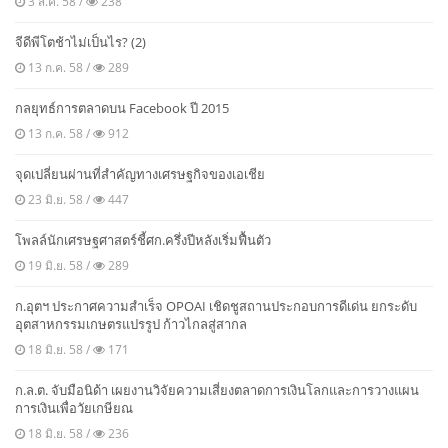
3 ส.ค. 58 /
238
จีดีพีโตช้าไม่เป็นไร? (2)
13 ก.ค. 58 /
289
กลยุทธ์การตลาดบน Facebook ปี 2015
13 ก.ค. 58 /
912
จุดเปลี่ยนผ่านที่สำคัญทางเศรษฐกิจของเอเชีย
23 มิ.ย. 58 /
447
โพลล์นักเศรษฐศาสตร์ชี้ศก.ครึ่งปีหลังเริ่มฟื้นตัว
19 มิ.ย. 58 /
289
ก.อุตฯ ประกาศความสำเร็จ OPOAI เชิดชูสถานประกอบการดีเด่น ยกระดับ
อุตสาหกรรมเกษตรแปรรูป ก้าวไกลสู่สากล
18 มิ.ย. 58 /
171
ก.ล.ต. จับมือนิด้า เผยงานวิจัยความเสี่ยงตลาดการเงินโลกและการวางแผน
การเงินเพื่อวัยเกษียณ
18 มิ.ย. 58 /
236