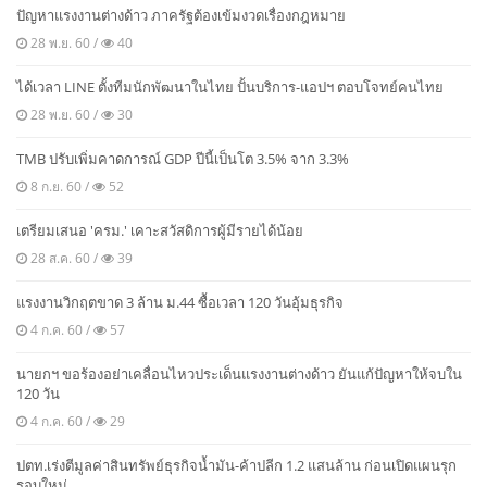
ปัญหาแรงงานต่างด้าว ภาครัฐต้องเข้มงวดเรื่องกฎหมาย
28 พ.ย. 60 /
40
ได้เวลา LINE ตั้งทีมนักพัฒนาในไทย ปั้นบริการ-แอปฯ ตอบโจทย์คนไทย
28 พ.ย. 60 /
30
TMB ปรับเพิ่มคาดการณ์ GDP ปีนี้เป็นโต 3.5% จาก 3.3%
8 ก.ย. 60 /
52
เตรียมเสนอ 'ครม.' เคาะสวัสดิการผู้มีรายได้น้อย
28 ส.ค. 60 /
39
แรงงานวิกฤตขาด 3 ล้าน ม.44 ซื้อเวลา 120 วันอุ้มธุรกิจ
4 ก.ค. 60 /
57
นายกฯ ขอร้องอย่าเคลื่อนไหวประเด็นแรงงานต่างด้าว ยันแก้ปัญหาให้จบใน
120 วัน
4 ก.ค. 60 /
29
ปตท.เร่งตีมูลค่าสินทรัพย์ธุรกิจน้ำมัน-ค้าปลีก 1.2 แสนล้าน ก่อนเปิดแผนรุก
รอบใหม่