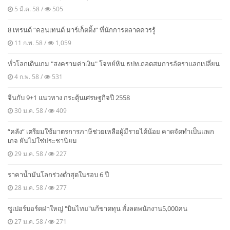
5 มี.ค. 58 /
505
8 เทรนด์ “คอนเทนต์ มาร์เก็ตติ้ง” ที่นักการตลาดควรรู้
11 ก.พ. 58 /
1,059
ทั่วโลกเดินเกม "สงครามค่าเงิน" โจทย์หิน ธปท.ถอดสมการอัตราแลกเปลี่ยน
4 ก.พ. 58 /
531
จีนกับ 9+1 แนวทาง กระตุ้นเศรษฐกิจปี 2558
30 ม.ค. 58 /
409
“คลัง” เตรียมใช้มาตรการภาษีช่วยเหลือผู้มีรายได้น้อย คาดจัดทำเป็นแพก
เกจ ยันไม่ใช่ประชานิยม
29 ม.ค. 58 /
227
ราคาน้ำมันโลกร่วงต่ำสุดในรอบ 6 ปี
28 ม.ค. 58 /
277
ซูเปอร์บอร์ดผ่าใหญ่ "บินไทย"แก้ขาดทุน สั่งลดพนักงาน5,000คน
27 ม.ค. 58 /
271