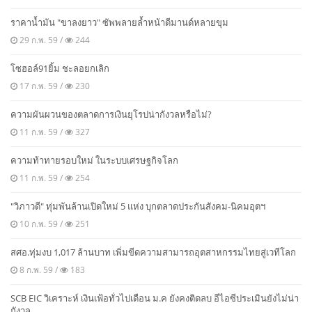
ราคาน้ำมัน "ขาลงยาว" ซัพพลายล้ำหน้าดีมานด์หลายขุม
29 ก.พ. 59 /
244
โซฮอล์91ยิ้ม ชะลอยกเลิก
17 ก.พ. 59 /
230
ความผันผวนของตลาดการเงินยุโรปน่ากังวลหรือไม่?
11 ก.พ. 59 /
327
ความท้าทายรอบใหม่ ในระบบเศรษฐกิจโลก
11 ก.พ. 59 /
254
"วิภาวดี" ทุ่มพันล้านเปิดใหม่ 5 แห่ง บุกตลาดประกันสังคม-นิคมอุตฯ
10 ก.พ. 59 /
251
สศอ.ทุ่มงบ 1,017 ล้านบาท เพิ่มขีดความสามารถอุตสาหกรรมไทยสู่เวทีโลก
8 ก.พ. 59 /
183
SCB EIC วิเคราะห์ เงินเฟ้อทั่วไปเดือน ม.ค ยังคงติดลบ อีไอซีประเมินยังไม่น่า
กังวล