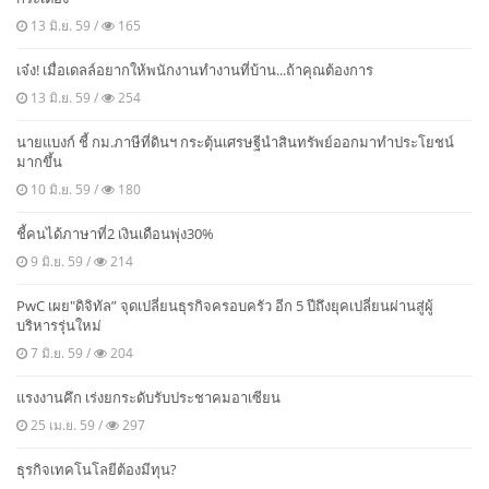
13 มิ.ย. 59 /
165
เจ๋ง! เมื่อเดลล์อยากให้พนักงานทำงานที่บ้าน...ถ้าคุณต้องการ
13 มิ.ย. 59 /
254
นายแบงก์ ชี้ กม.ภาษีที่ดินฯ กระตุ้นเศรษฐีนำสินทรัพย์ออกมาทำประโยชน์
มากขึ้น
10 มิ.ย. 59 /
180
ชี้คนได้ภาษาที่2 เงินเดือนพุ่ง30%
9 มิ.ย. 59 /
214
PwC เผย"ดิจิทัล” จุดเปลี่ยนธุรกิจครอบครัว อีก 5 ปีถึงยุคเปลี่ยนผ่านสู่ผู้
บริหารรุ่นใหม่
7 มิ.ย. 59 /
204
แรงงานคึก เร่งยกระดับรับประชาคมอาเซียน
25 เม.ย. 59 /
297
ธุรกิจเทคโนโลยีต้องมีทุน?