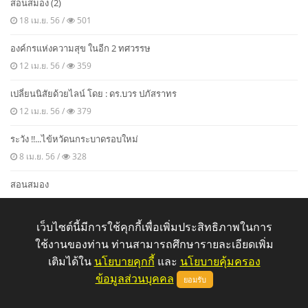
สอนสมอง (2)
18 เม.ย. 56 /
501
องค์กรแห่งความสุข ในอีก 2 ทศวรรษ
12 เม.ย. 56 /
359
เปลี่ยนนิสัยด้วยไลน์ โดย : ดร.บวร ปภัสราทร
12 เม.ย. 56 /
379
ระวัง !!...ไข้หวัดนกระบาดรอบใหม่
8 เม.ย. 56 /
328
สอนสมอง
8 เม.ย. 56 /
246
เว็บไซต์นี้มีการใช้คุกกี้เพื่อเพิ่มประสิทธิภาพในการ
วิธีคบความเครียด
ใช้งานของท่าน ท่านสามารถศึกษารายละเอียดเพิ่ม
29 มี.ค. 56 /
335
เติมได้ใน
นโยบายคุกกี้
และ
นโยบายคุ้มครอง
เสียงสะท้อนจากคนรุ่นใหม่
ข้อมูลส่วนบุคคล
ยอมรับ
29 มี.ค. 56 /
555