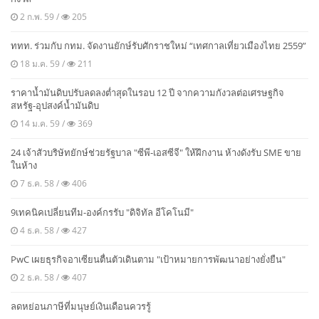
2 ก.พ. 59 /
205
ททท. ร่วมกับ กทม. จัดงานยักษ์รับศักราชใหม่ “เทศกาลเที่ยวเมืองไทย 2559”
18 ม.ค. 59 /
211
ราคาน้ำมันดิบปรับลดลงต่ำสุดในรอบ 12 ปี จากความกังวลต่อเศรษฐกิจ
สหรัฐ-อุปสงค์น้ำมันดิบ
14 ม.ค. 59 /
369
24 เจ้าสัวบริษัทยักษ์ช่วยรัฐบาล "ซีพี-เอสซีจี" ให้ฝึกงาน ห้างดังรับ SME ขาย
ในห้าง
7 ธ.ค. 58 /
406
9เทคนิคเปลี่ยนทีม-องค์กรรับ "ดิจิทัล อีโคโนมี"
4 ธ.ค. 58 /
427
PwC เผยธุรกิจอาเซียนตื่นตัวเดินตาม "เป้าหมายการพัฒนาอย่างยั่งยืน"
2 ธ.ค. 58 /
407
ลดหย่อนภาษีที่มนุษย์เงินเดือนควรรู้