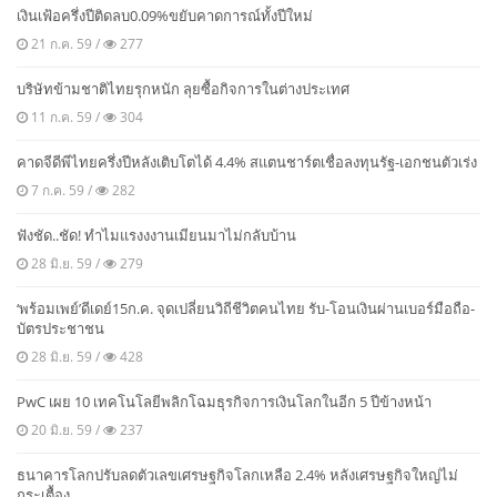
เงินเฟ้อครึ่งปีติดลบ0.09%ขยับคาดการณ์ทั้งปีใหม่
21 ก.ค. 59 /
277
บริษัทข้ามชาติไทยรุกหนัก ลุยซื้อกิจการในต่างประเทศ
11 ก.ค. 59 /
304
คาดจีดีพีไทยครึ่งปีหลังเติบโตได้ 4.4% สแตนชาร์ตเชื่อลงทุนรัฐ-เอกชนตัวเร่ง
7 ก.ค. 59 /
282
ฟังชัด..ชัด! ทำไมแรงงงานเมียนมาไม่กลับบ้าน
28 มิ.ย. 59 /
279
‘พร้อมเพย์’ดีเดย์15ก.ค. จุดเปลี่ยนวิถีชีวิตคนไทย รับ-โอนเงินผ่านเบอร์มือถือ-
บัตรประชาชน
28 มิ.ย. 59 /
428
PwC เผย 10 เทคโนโลยีพลิกโฉมธุรกิจการเงินโลกในอีก 5 ปีข้างหน้า
20 มิ.ย. 59 /
237
ธนาคารโลกปรับลดตัวเลขเศรษฐกิจโลกเหลือ 2.4% หลังเศรษฐกิจใหญ่ไม่
กระเตื้อง