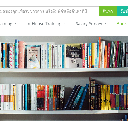
ค้นหา
รับข
raining
In-House Training
Salary Survey
Book