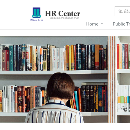
Home
Public T