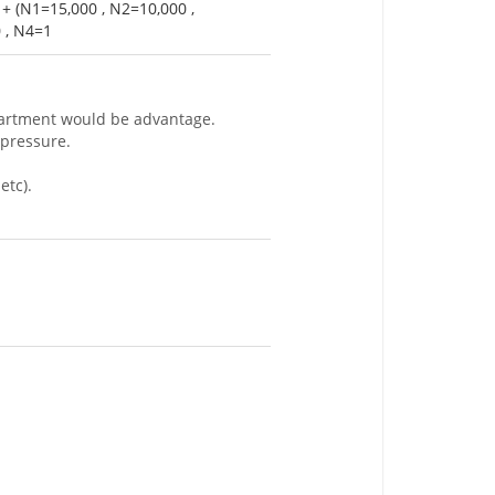
+ (N1=15,000 , N2=10,000 ,
 , N4=1
partment would be advantage.
 pressure.
etc).