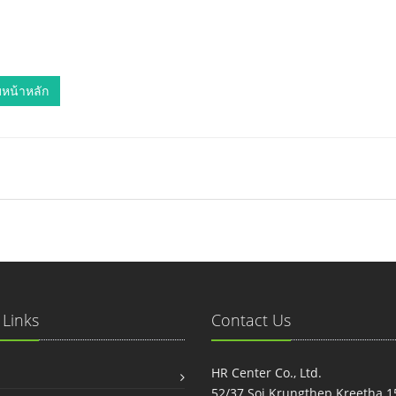
หน้าหลัก
 Links
Contact Us
HR Center Co., Ltd.
52/37 Soi Krungthep Kreetha 1