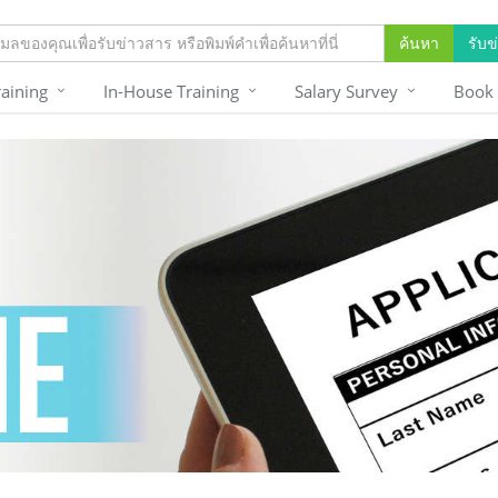
ค้นหา
รับข
raining
In-House Training
Salary Survey
Book