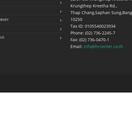
Krungthep Kreetha Rd.,
Thap Chang,Saphan Sung,Bang
10250
URVEY
Tax ID: 0105540023934
Phone: (02) 736-2245-7
 US
Fax: (02) 736-0470-1
Email:
info@hrcenter.co.th